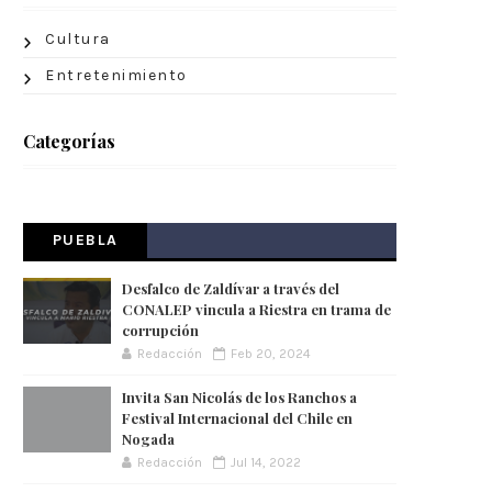
Cultura
Entretenimiento
Categorías
PUEBLA
Desfalco de Zaldívar a través del
CONALEP vincula a Riestra en trama de
corrupción
Redacción
Feb 20, 2024
Invita San Nicolás de los Ranchos a
Festival Internacional del Chile en
Nogada
Redacción
Jul 14, 2022