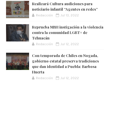
Realizará Cultura audiciones para
noticiario infantil “Agentes en redes”
Redacción
Jul 13, 2022
Reprueba MBH instigación a la violencia
contra la comunidad LGBT+ de
Tehuacán
Redacción
Jul 12, 2022
Con temporada de Chiles en Nogada,
gobierno estatal preserva tradiciones
que dan identidad a Puebla: Barbosa
Huerta
Redacción
Jul 12, 2022