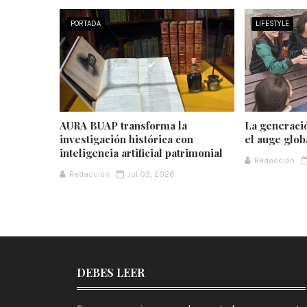
PORTADA
LIFESTYLE
AURA BUAP transforma la
La generaci
investigación histórica con
el auge glob
inteligencia artificial patrimonial
Redacción
Redacción
Jul 03, 2026
DEBES LEER