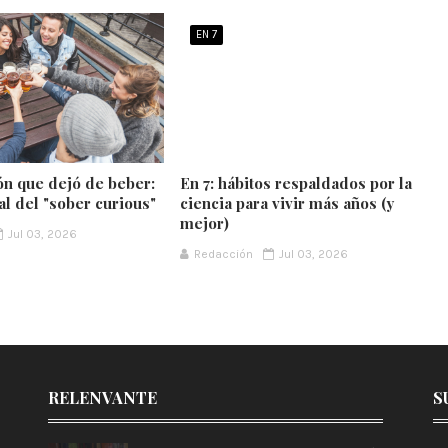
EN 7
ón que dejó de beber:
En 7: hábitos respaldados por la
al del "sober curious"
ciencia para vivir más años (y
mejor)
Jul 03, 2026
Redacción
Jul 03, 2026
RELENVANTE
S