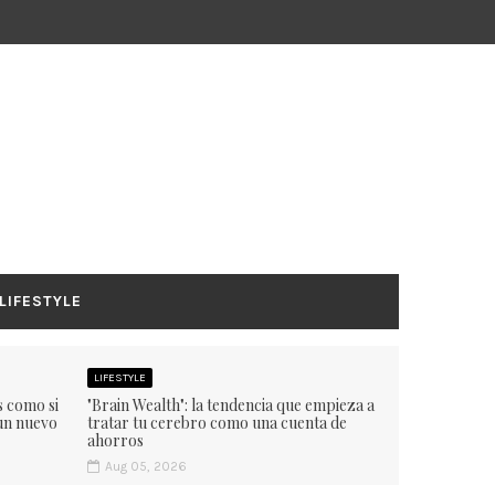
LIFESTYLE
LIFESTYLE
s como si
"Brain Wealth": la tendencia que empieza a
un nuevo
tratar tu cerebro como una cuenta de
ahorros
Aug 05, 2026