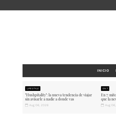
INICIO
LIFESTYLE
EN 7
"Hushpitality": la nueva tendencia de viajar
En 7: mit
sin avisarle a nadie a donde vas
que la ne
Aug 06, 2026
Aug 06