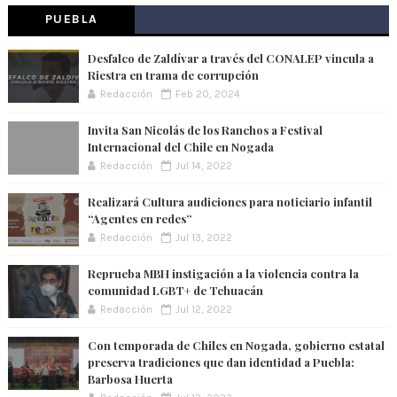
PUEBLA
Desfalco de Zaldívar a través del CONALEP vincula a
Riestra en trama de corrupción
Redacción
Feb 20, 2024
Invita San Nicolás de los Ranchos a Festival
Internacional del Chile en Nogada
Redacción
Jul 14, 2022
Realizará Cultura audiciones para noticiario infantil
“Agentes en redes”
Redacción
Jul 13, 2022
Reprueba MBH instigación a la violencia contra la
comunidad LGBT+ de Tehuacán
Redacción
Jul 12, 2022
Con temporada de Chiles en Nogada, gobierno estatal
preserva tradiciones que dan identidad a Puebla:
Barbosa Huerta