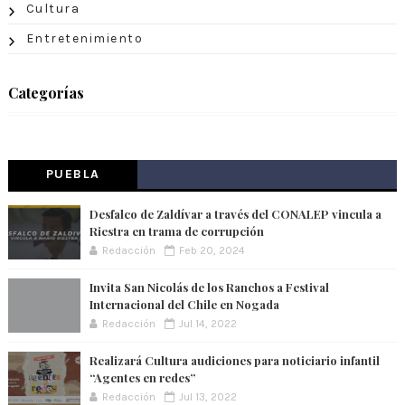
Cultura
Entretenimiento
Categorías
PUEBLA
Desfalco de Zaldívar a través del CONALEP vincula a
Riestra en trama de corrupción
Redacción
Feb 20, 2024
Invita San Nicolás de los Ranchos a Festival
Internacional del Chile en Nogada
Redacción
Jul 14, 2022
Realizará Cultura audiciones para noticiario infantil
“Agentes en redes”
Redacción
Jul 13, 2022