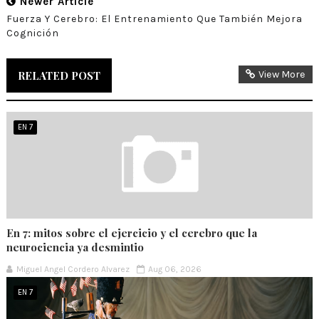
Newer Article
Fuerza Y Cerebro: El Entrenamiento Que También Mejora
Cognición
RELATED POST
View More
EN 7
En 7: mitos sobre el ejercicio y el cerebro que la
neurociencia ya desmintio
Miguel Angel Cordero Alvarez
Aug 06, 2026
EN 7