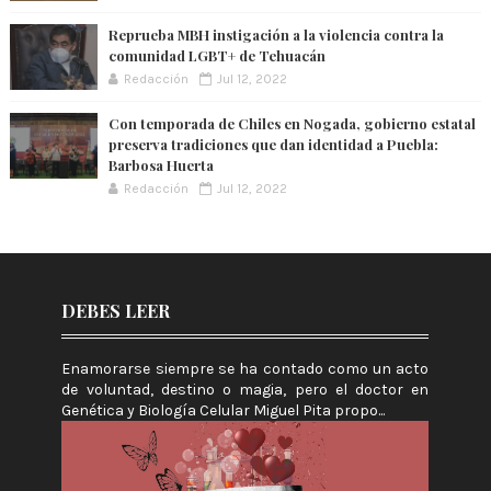
Reprueba MBH instigación a la violencia contra la
comunidad LGBT+ de Tehuacán
Redacción
Jul 12, 2022
Con temporada de Chiles en Nogada, gobierno estatal
preserva tradiciones que dan identidad a Puebla:
Barbosa Huerta
Redacción
Jul 12, 2022
DEBES LEER
Enamorarse siempre se ha contado como un acto
de voluntad, destino o magia, pero el doctor en
Genética y Biología Celular Miguel Pita propo...