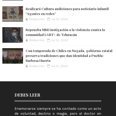
Realizará Cultura audiciones para noticiario infantil
“Agentes en redes”
Redacción
Jul 13, 2022
Reprueba MBH instigación a la violencia contra la
comunidad LGBT+ de Tehuacán
Redacción
Jul 12, 2022
Con temporada de Chiles en Nogada, gobierno estatal
preserva tradiciones que dan identidad a Puebla:
Barbosa Huerta
Redacción
Jul 12, 2022
DEBES LEER
Enamorarse siempre se ha contado como un acto
de voluntad, destino o magia, pero el doctor en