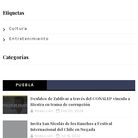
Etiquetas
Cultura
Entretenimiento
Categorías
PUEBLA
Desfalco de Zaldívar a través del CONALEP vincula a
Riestra en trama de corrupción
Redacción
Feb 20, 2024
Invita San Nicolás de los Ranchos a Festival
Internacional del Chile en Nogada
Redacción
Jul 14, 2022