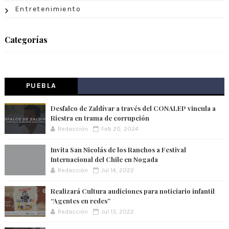
Entretenimiento
Categorías
PUEBLA
Desfalco de Zaldívar a través del CONALEP vincula a
Riestra en trama de corrupción
Redacción
Feb 20, 2024
Invita San Nicolás de los Ranchos a Festival
Internacional del Chile en Nogada
Redacción
Jul 14, 2022
Realizará Cultura audiciones para noticiario infantil
“Agentes en redes”
Redacción
Jul 13, 2022