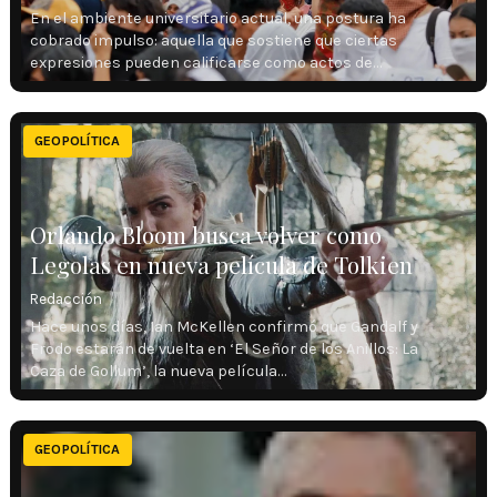
En el ambiente universitario actual, una postura ha
cobrado impulso: aquella que sostiene que ciertas
expresiones pueden calificarse como actos de…
GEOPOLÍTICA
Orlando Bloom busca volver como
Legolas en nueva película de Tolkien
Redacción
Hace unos días, Ian McKellen confirmó que Gandalf y
Frodo estarán de vuelta en ‘El Señor de los Anillos: La
Caza de Gollum’, la nueva película…
GEOPOLÍTICA