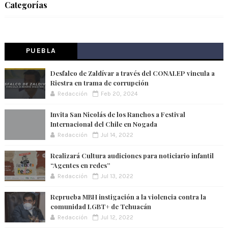
Categorías
PUEBLA
Desfalco de Zaldívar a través del CONALEP vincula a
Riestra en trama de corrupción
Redacción
Feb 20, 2024
Invita San Nicolás de los Ranchos a Festival
Internacional del Chile en Nogada
Redacción
Jul 14, 2022
Realizará Cultura audiciones para noticiario infantil
“Agentes en redes”
Redacción
Jul 13, 2022
Reprueba MBH instigación a la violencia contra la
comunidad LGBT+ de Tehuacán
Redacción
Jul 12, 2022