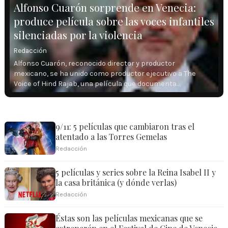
Alfonso Cuarón sorprende en Venecia:
produce película sobre las voces infantiles
silenciadas por la violencia
Redacción
Alfonso Cuarón, reconocido director y productor
mexicano, se ha unido como productor ejecutivo a The
Voice of Hind Rajab, una película que documenta…
9/11: 5 películas que cambiaron tras el
atentado a las Torres Gemelas
Redacción
5 películas y series sobre la Reina Isabel II y
la casa británica (y dónde verlas)
Redacción
Éstas son las películas mexicanas que se