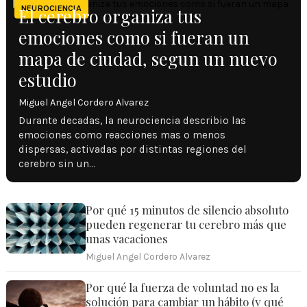
NEUROCIENCIA
El cerebro organiza tus
emociones como si fueran un
mapa de ciudad, segun un nuevo
estudio
Miguel Angel Cordero Alvarez
Durante decadas, la neurociencia describio las
emociones como reacciones mas o menos
dispersas, activadas por distintas regiones del
cerebro sin un…
Por qué 15 minutos de silencio absoluto
pueden regenerar tu cerebro más que
unas vacaciones
Miguel Angel Cordero Alvarez
Por qué la fuerza de voluntad no es la
solución para cambiar un hábito (y qué