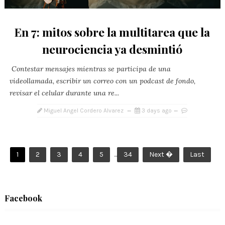
En 7: mitos sobre la multitarea que la
neurociencia ya desmintió
Contestar mensajes mientras se participa de una
videollamada, escribir un correo con un podcast de fondo,
revisar el celular durante una re...
Miguel Angel Cordero Alvarez
3 days ago
1
2
3
4
5
...
34
Next �
Last
Facebook