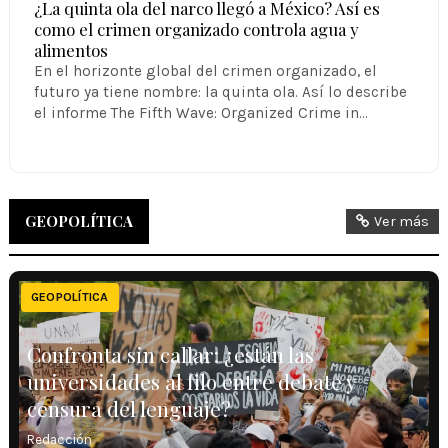
¿La quinta ola del narco llegó a México? Así es
como el crimen organizado controla agua y
alimentos
En el horizonte global del crimen organizado, el
futuro ya tiene nombre: la quinta ola. Así lo describe
el informe The Fifth Wave: Organized Crime in…
GEOPOLÍTICA
Ver más
GEOPOLÍTICA
Confronta sin callar: ¿están las
universidades al filo entre debate y
censura del lenguaje?
Redacción