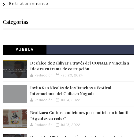
Entretenimiento
Categorías
PUEBLA
Desfalco de Zaldívar a través del CONALEP vincula a
Riestra en trama de corrupción
Redacción
Feb 20, 2024
Invita San Nicolás de los Ranchos a Festival
Internacional del Chile en Nogada
Redacción
Jul 14, 2022
Realizará Cultura audiciones para noticiario infantil
“Agentes en redes”
Redacción
Jul 13, 2022