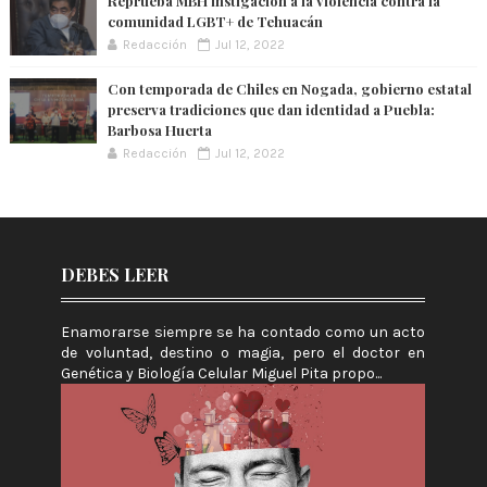
Reprueba MBH instigación a la violencia contra la
comunidad LGBT+ de Tehuacán
Redacción
Jul 12, 2022
Con temporada de Chiles en Nogada, gobierno estatal
preserva tradiciones que dan identidad a Puebla:
Barbosa Huerta
Redacción
Jul 12, 2022
DEBES LEER
Enamorarse siempre se ha contado como un acto
de voluntad, destino o magia, pero el doctor en
Genética y Biología Celular Miguel Pita propo...