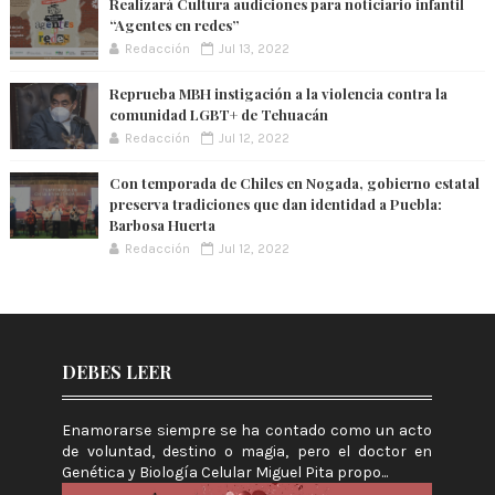
Realizará Cultura audiciones para noticiario infantil
“Agentes en redes”
Redacción
Jul 13, 2022
Reprueba MBH instigación a la violencia contra la
comunidad LGBT+ de Tehuacán
Redacción
Jul 12, 2022
Con temporada de Chiles en Nogada, gobierno estatal
preserva tradiciones que dan identidad a Puebla:
Barbosa Huerta
Redacción
Jul 12, 2022
DEBES LEER
Enamorarse siempre se ha contado como un acto
de voluntad, destino o magia, pero el doctor en
Genética y Biología Celular Miguel Pita propo...