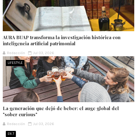
AURA BUAP transforma la investigación histórica con
inteligencia artificial patrimonial
Redacción
Jul 03, 2026
LIFESTYLE
La generación que dejó de beber: el auge global del
"sober curious"
Redacción
Jul 03, 2026
EN 7