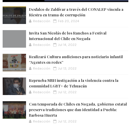
Desfalco de Zaldívar a través del CONALEP vincula a
Riestra en trama de corrupción
Redacción
Feb 20, 2024
Invita San Nicolás de los Ranchos a Festival
Internacional del Chile en Nogada
Redacción
Jul 14, 2022
Realizará Cultura audiciones para noticiario infantil
“Agentes en redes”
Redacción
Jul 13, 2022
Reprueba MBH instigación a la violencia contra la
comunidad LGBT+ de Tehuacán
Redacción
Jul 12, 2022
Con temporada de Chiles en Nogada, gobierno estatal
preserva tradiciones que dan identidad a Puebla:
Barbosa Huerta
Redacción
Jul 12, 2022